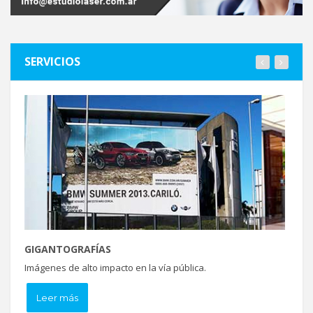
SERVICIOS
GIGANTOGRAFÍAS
O
Imágenes de alto impacto en la vía pública.
Al
Leer más