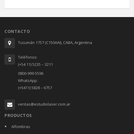
CONTACTO
Tucumán 1757 (C150AAI), CABA, Argentina
Teléfonos:
(+54 11) 5235 – 3211
0800-999-5596
WhatsApp:
(+5411) 5828 – 6757
ventas@estudiolaser.com.ar
PRODUCTOS
Alfombras