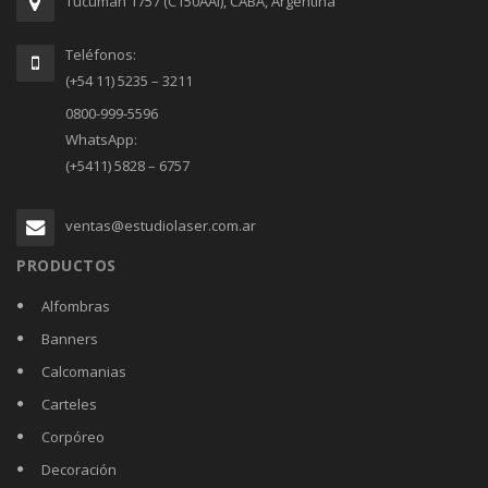
Tucumán 1757 (C150AAI), CABA, Argentina
Teléfonos:
(+54 11) 5235 – 3211
0800-999-5596
WhatsApp:
(+5411) 5828 – 6757
ventas@estudiolaser.com.ar
PRODUCTOS
Alfombras
Banners
Calcomanias
Carteles
Corpóreo
Decoración