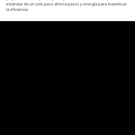
estándar de un solo paso ahorra pasos y energía para maximizar
la eficiencia.