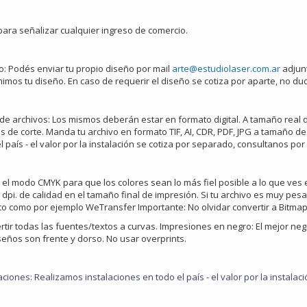
para señalizar cualquier ingreso de comercio.
o: Podés enviar tu propio diseño por mail
arte@estudiolaser.com.ar
adjunt
imos tu diseño. En caso de requerir el diseño se cotiza por aparte, no d
 de archivos: Los mismos deberán estar en formato digital. A tamaño real
 de corte. Manda tu archivo en formato TIF, AI, CDR, PDF, JPG a tamaño de
l país - el valor por la instalación se cotiza por separado, consultanos por
á el modo CMYK para que los colores sean lo más fiel posible a lo que ves 
) dpi. de calidad en el tamaño final de impresión. Si tu archivo es muy pes
to como por ejemplo WeTransfer Importante: No olvidar convertir a Bitmap
tir todas las fuentes/textos a curvas. Impresiones en negro: El mejor negro
seños son frente y dorso. No usar overprints.
aciones: Realizamos instalaciones en todo el país - el valor por la instal