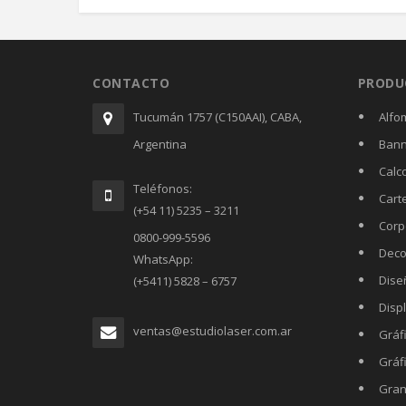
CONTACTO
PRODU
Tucumán 1757 (C150AAI), CABA,
Alfo
Argentina
Bann
Calc
Teléfonos:
Cart
(+54 11) 5235 – 3211
Corp
0800-999-5596
Deco
WhatsApp:
Dise
(+5411) 5828 – 6757
Displ
ventas@estudiolaser.com.ar
Gráf
Gráf
Gran