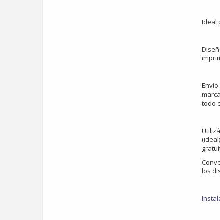
Ideal 
Diseñ
imprim
Envío
marcas
todo e
Utiliz
(ideal
gratui
Conver
los di
Instal