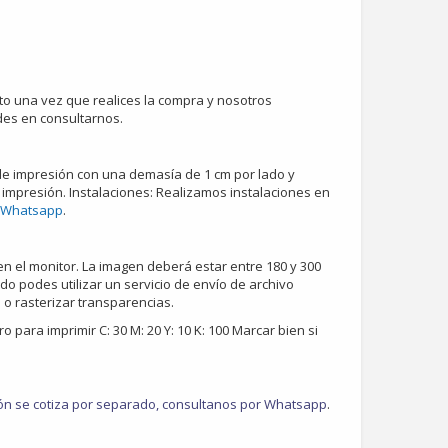
o una vez que realices la compra y nosotros
udes en consultarnos.
 de impresión con una demasía de 1 cm por lado y
 impresión. Instalaciones: Realizamos instalaciones en
Whatsapp
.
en el monitor. La imagen deberá estar entre 180 y 300
ado podes utilizar un servicio de envío de archivo
 o rasterizar transparencias.
 para imprimir C: 30 M: 20 Y: 10 K: 100 Marcar bien si
ación se cotiza por separado, consultanos por
Whatsapp
.