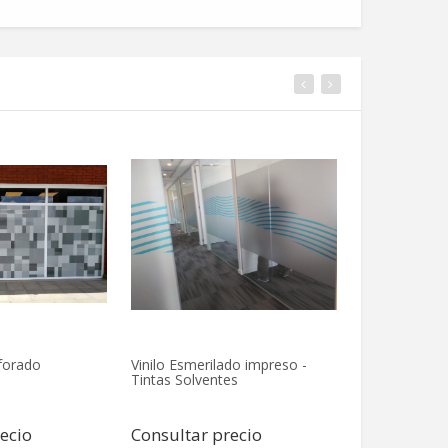
rforado
Vinilo Esmerilado impreso -
Vinilo Autoad
Tintas Solventes
Transparente
ecio
Consultar precio
Consultar 