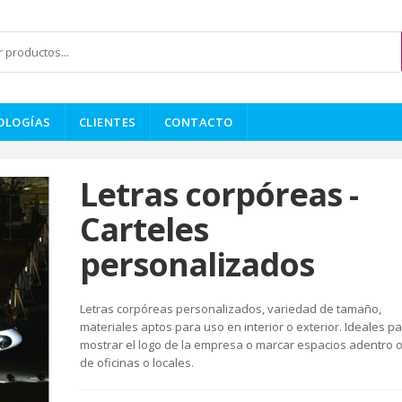
OLOGÍAS
CLIENTES
CONTACTO
Letras corpóreas -
Carteles
personalizados
Letras corpóreas personalizados, variedad de tamaño,
materiales aptos para uso en interior o exterior. Ideales p
mostrar el logo de la empresa o marcar espacios adentro 
de oficinas o locales.