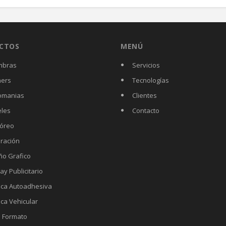
CTOS
MENÚ
mbras
Servicios
ers
Tecnologías
omanias
Clientes
eles
Contacto
óreo
ración
ño Grafico
ay Publicitario
ica Autoadhesiva
ica Vehicular
 Formato