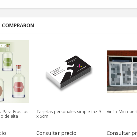
ÉN COMPRARON
s Para Frascos
Tarjetas personales simple faz 9
Vinilo Micrope
lo de alta
x 5cm
cio
Consultar precio
Consultar pr