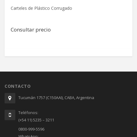
Carteles de Plástico Corrugado
Consultar precio
CONTACTO
Tucumán 1757 (C150AAI), CABA, Argentina
Teléfonos:
(+54 11) 5235 – 3211
0800-999-5596
WhatsApp: